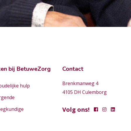
en bij BetuweZorg
Contact
Brenkmanweg 4
udelijke hulp
4105 DH Culemborg
rgende
Volg ons!
eegkundige