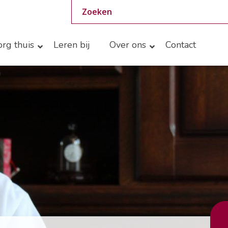
rg thuis
Leren bij
Over ons
Contact