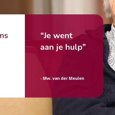
“Je went
ons
aan je hulp”
g
- Mw. van der Meulen