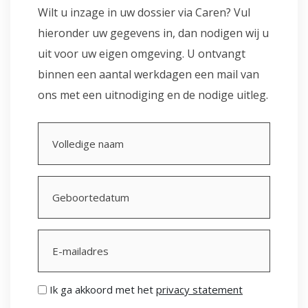
Wilt u inzage in uw dossier via Caren? Vul
hieronder uw gegevens in, dan nodigen wij u
uit voor uw eigen omgeving. U ontvangt
binnen een aantal werkdagen een mail van
ons met een uitnodiging en de nodige uitleg.
Volledige
naam
(Vereist)
Geboortedatum
MM
(Vereist)
slash
DD
slash
E-
JJJJ
mailadres
(Vereist)
Privacy
Ik ga akkoord met het
privacy statement
statement