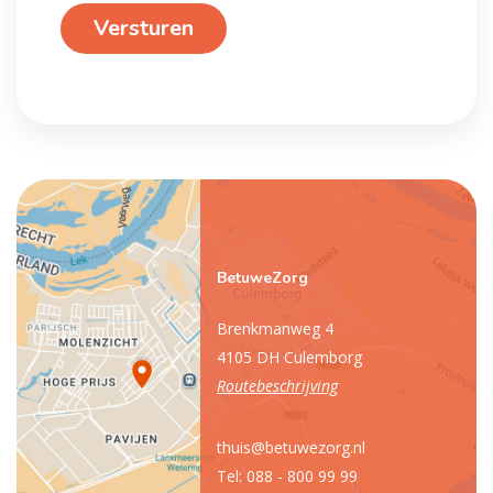
Versturen
(Vereist)
BetuweZorg
Brenkmanweg 4
4105 DH Culemborg
Routebeschrijving
thuis@betuwezorg.nl
Tel: 088 - 800 99 99