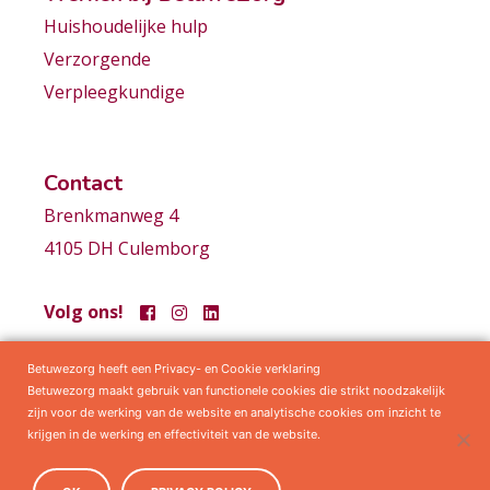
Huishoudelijke hulp
Verzorgende
Verpleegkundige
Contact
Brenkmanweg 4
4105 DH Culemborg
Volg ons!
Betuwezorg heeft een Privacy- en Cookie verklaring
Samenwerkingen
Privacy statement
Algemene voorwaarden
Betuwezorg maakt gebruik van functionele cookies die strikt noodzakelijk
zijn voor de werking van de website en analytische cookies om inzicht te
krijgen in de werking en effectiviteit van de website.