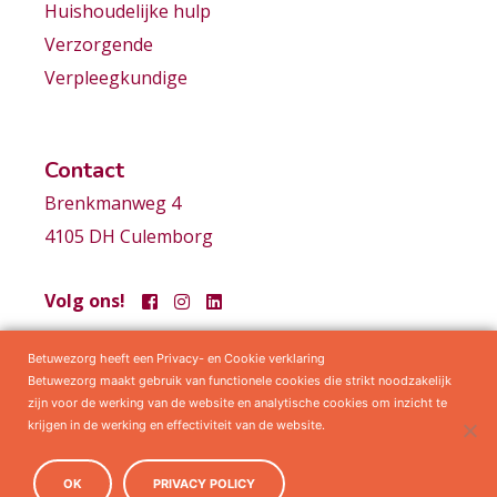
Huishoudelijke hulp
Verzorgende
Verpleegkundige
Contact
Brenkmanweg 4
4105 DH Culemborg
Volg ons!
Betuwezorg heeft een Privacy- en Cookie verklaring
Samenwerkingen
Privacy statement
Algemene voorwaarden
Betuwezorg maakt gebruik van functionele cookies die strikt noodzakelijk
zijn voor de werking van de website en analytische cookies om inzicht te
krijgen in de werking en effectiviteit van de website.
OK
PRIVACY POLICY