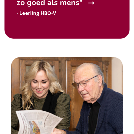
zo goed als
mens
"
- Leerling HBO-V