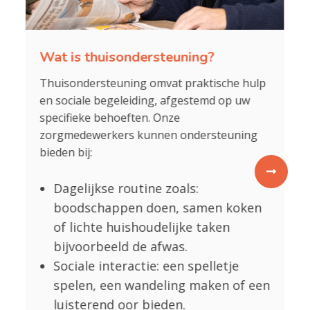
Wat is thuisondersteuning?
V
g
u
Thuisondersteuning omvat praktische hulp
Th
en sociale begeleiding, afgestemd op uw
ex
specifieke behoeften. Onze
me
zorgmedewerkers kunnen ondersteuning
in
bieden bij:
ei
g
o
Dagelijkse routine zoals:
boodschappen doen, samen koken
of
of lichte huishoudelijke taken
?
bijvoorbeeld de afwas.
Sociale interactie: een spelletje
spelen, een wandeling maken of een
luisterend oor bieden.