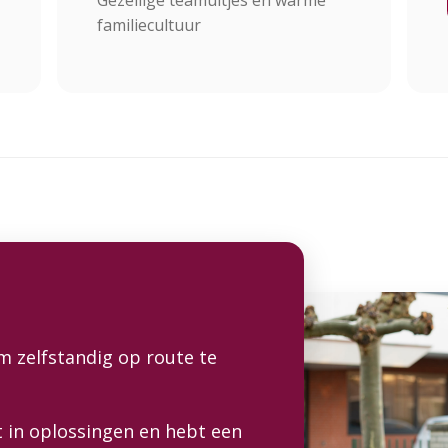
Gezellige teamuitjes en warme
familiecultuur
om zelfstandig op route te
t in oplossingen en hebt een