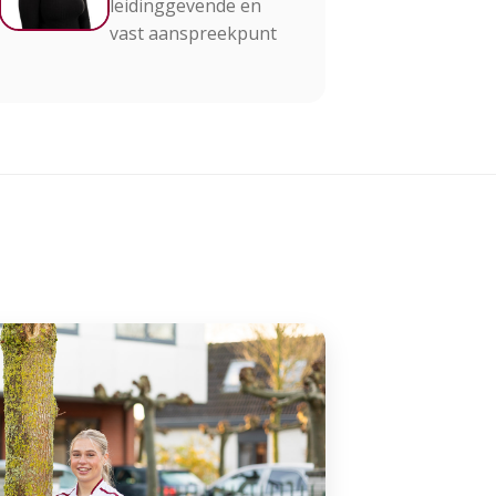
leidinggevende en
vast aanspreekpunt