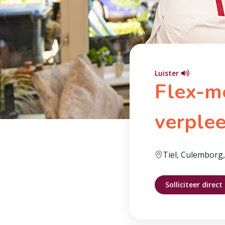
Luister
Flex-m
verple
Tiel, Culemborg
Solliciteer direct