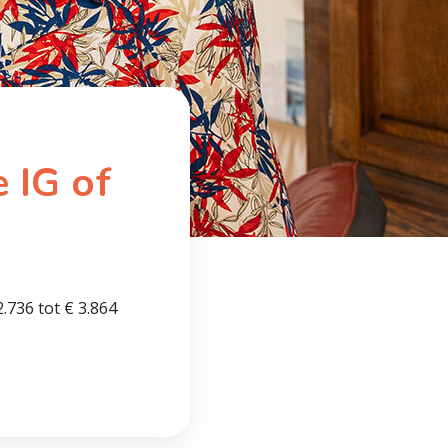
 IG of
2.736 tot € 3.864