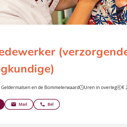
edewerker (verzorgende
egkundige)
, Geldermalsen en de Bommelerwaard
Uren in overleg
€ 
Mail
Bel