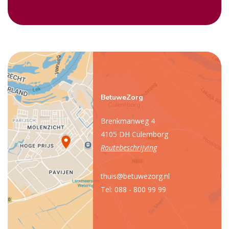
BetuweZorg
Brenkmanweg 4
4105 DH Culemborg
Routebeschrijving
thuis@betuwezorg.nl
Tel: 088 - 800 99 99