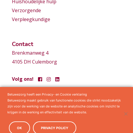
Huishoudelijke hulp
Verzorgende
Verpleegkundige
Contact
Brenkmanweg 4
4105 DH Culemborg
Volg ons!
Betuwezorg heeft een Privacy- en Cookie verklaring
Samenwerkingen
Privacy statement
Algemene voorwaarden
Betuwezorg maakt gebruik van functionele cookies die strikt noodzakelijk
zijn voor de werking van de website en analytische cookies om inzicht te
krijgen in de werking en effectiviteit van de website.
OK
PRIVACY POLICY