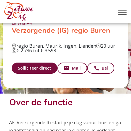
Luister
Verzorgende (IG) regio Buren
regio Buren, Maurik, Ingen, Lienden
20 uur
€ 2.736 tot € 3.593
Solliciteer direct
Mail
Bel
Over de functie
Als Verzorgende IG start je je dag vanuit huis en ga
je zelfstandig op pad naar je cliënten. Je verleent