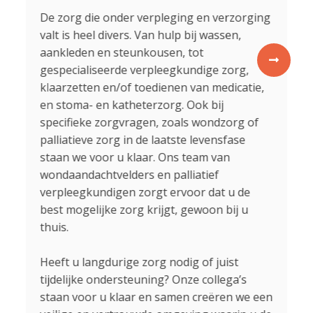
De zorg die onder verpleging en verzorging
U,
valt is heel divers. Van hulp bij wassen,
in
a
aankleden en steunkousen, tot
al
rek
gespecialiseerde verpleegkundige zorg,
to
klaarzetten en/of toedienen van medicatie,
ma
en stoma- en katheterzorg. Ook bij
zi
specifieke zorgvragen, zoals wondzorg of
si
palliatieve zorg in de laatste levensfase
da
 u
staan we voor u klaar. Ons team van
We
l
.
wondaandachtvelders en palliatief
do
verpleegkundigen zorgt ervoor dat u de
best mogelijke zorg krijgt, gewoon bij u
thuis.
Heeft u langdurige zorg nodig of juist
tijdelijke ondersteuning? Onze collega’s
staan voor u klaar en samen creëren we een