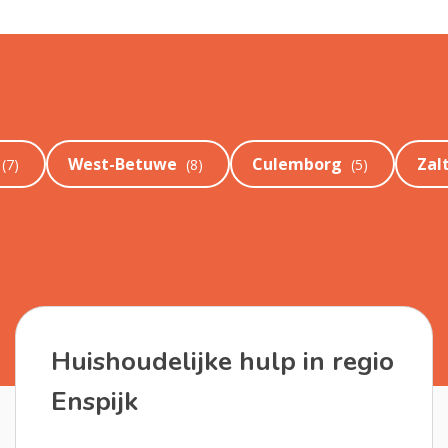
West-Betuwe
Culemborg
Zal
(
7
)
(
8
)
(
5
)
Huishoudelijke hulp in regio
Enspijk