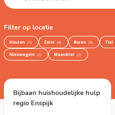
Filter op locatie
Houten
Zeist
Buren
Tiel
(
1
)
(
4
)
(
3
)
Nieuwegein
Maasdriel
(
2
)
(
2
)
Bijbaan huishoudelijke hulp
regio Enspijk