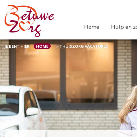
Home
Hulp en zo
JE BENT HIER:
HOME
»
THUISZORG VACATURES