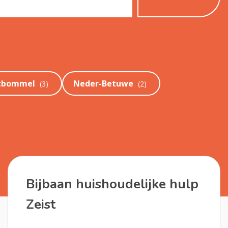
tbommel
Neder-Betuwe
(
3
)
(
2
)
Bijbaan huishoudelijke hulp
Zeist