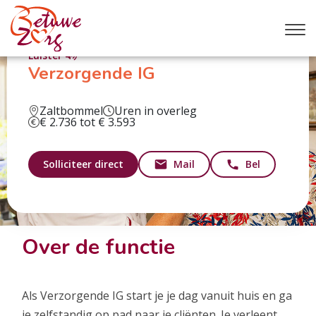
Luister
Verzorgende IG
Zaltbommel
Uren in overleg
€ 2.736 tot € 3.593
Solliciteer direct
Mail
Bel
Over de functie
Als Verzorgende IG start je je dag vanuit huis en ga
je zelfstandig op pad naar je cliënten. Je verleent