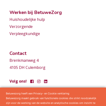
Werken bij BetuweZorg
Huishoudelijke hulp
Verzorgende
Verpleegkundige
Contact
Brenkmanweg 4
4105 DH Culemborg
Volg ons!
Betuwezorg heeft een Privacy- en Cookie verklaring
Samenwerkingen
Privacy statement
Algemene voorwaarden
Betuwezorg maakt gebruik van functionele cookies die strikt noodzakelijk
zijn voor de werking van de website en analytische cookies om inzicht te