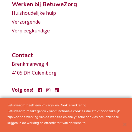
Werken bij BetuweZorg
Huishoudelijke hulp
Verzorgende
Verpleegkundige
Contact
Brenkmanweg 4
4105 DH Culemborg
Volg ons!
Betuwezorg heeft een Privacy- en Cookie verklaring
Samenwerkingen
Privacy statement
Algemene voorwaarden
Betuwezorg maakt gebruik van functionele cookies die strikt noodzakelijk
zijn voor de werking van de website en analytische cookies om inzicht te
krijgen in de werking en effectiviteit van de website.