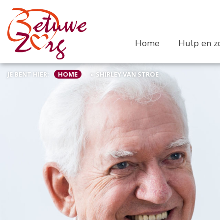
Home
Hulp en zo
JE BENT HIER:
HOME
»
SHIRLEY VAN STROE