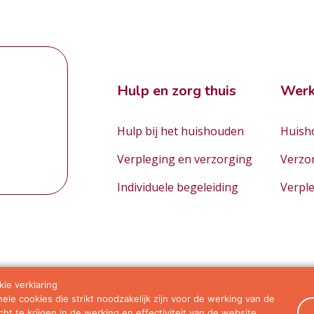
Hulp en zorg thuis
Werk
Hulp bij het huishouden
Huisho
Verpleging en verzorging
Verzo
Individuele begeleiding
Verpl
ie verklaring
le cookies die strikt noodzakelijk zijn voor de werking van de
orwaarden
ht te krijgen in de werking en effectiviteit van de website.