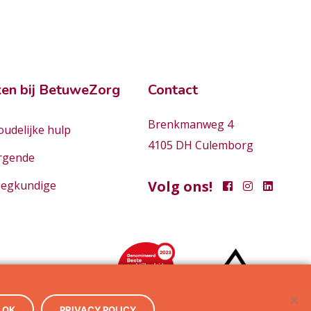
en bij BetuweZorg
Contact
Brenkmanweg 4
udelijke hulp
4105 DH Culemborg
rgende
Volg ons!
eegkundige
OK
PRIVACY POLICY