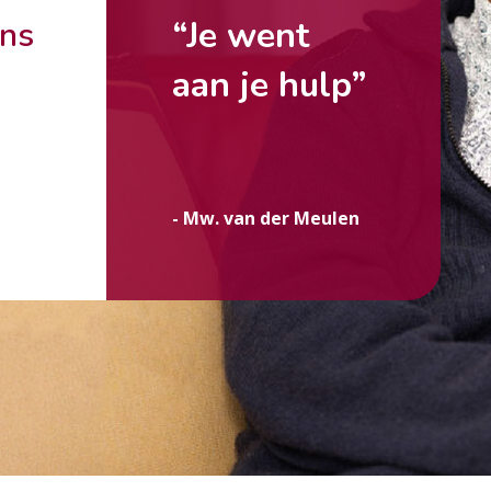
“Je went
ons
aan je hulp”
g
- Mw. van der Meulen