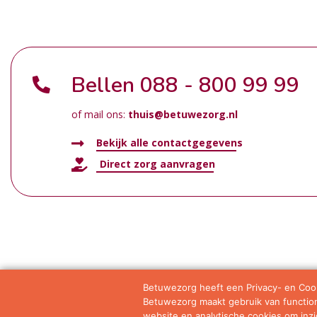
Bellen
088 - 800 99 99
of mail ons:
thuis@betuwezorg.nl
Bekijk alle contactgegevens
Direct zorg aanvragen
Betuwezorg heeft een Privacy- en Cook
Betuwezorg maakt gebruik van functione
Samenwerkingen
Privacy statement
Algemene vo
website en analytische cookies om inzic