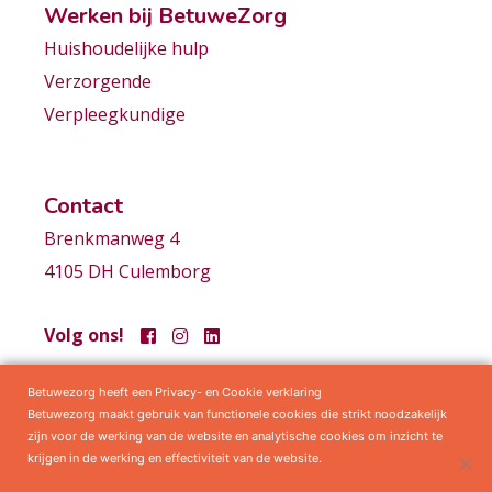
Werken bij BetuweZorg
Huishoudelijke hulp
Verzorgende
Verpleegkundige
Contact
Brenkmanweg 4
4105 DH Culemborg
Volg ons!
Betuwezorg heeft een Privacy- en Cookie verklaring
Samenwerkingen
Privacy statement
Algemene voorwaarden
Betuwezorg maakt gebruik van functionele cookies die strikt noodzakelijk
zijn voor de werking van de website en analytische cookies om inzicht te
krijgen in de werking en effectiviteit van de website.