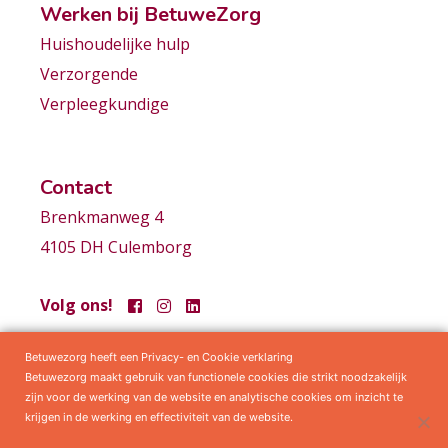
Werken bij BetuweZorg
Huishoudelijke hulp
Verzorgende
Verpleegkundige
Contact
Brenkmanweg 4
4105 DH Culemborg
Volg ons!
Betuwezorg heeft een Privacy- en Cookie verklaring
Samenwerkingen
Privacy statement
Algemene voorwaarden
Betuwezorg maakt gebruik van functionele cookies die strikt noodzakelijk
zijn voor de werking van de website en analytische cookies om inzicht te
krijgen in de werking en effectiviteit van de website.