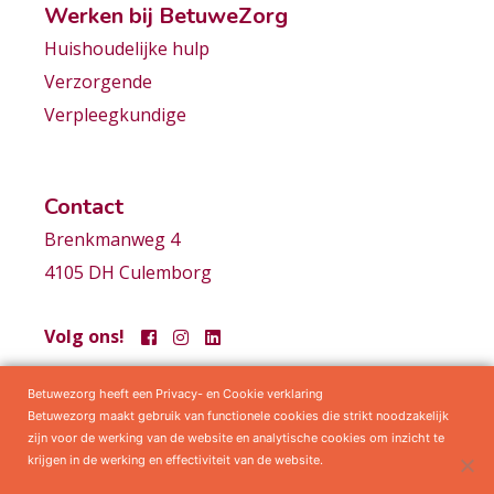
Werken bij BetuweZorg
Huishoudelijke hulp
Verzorgende
Verpleegkundige
Contact
Brenkmanweg 4
4105 DH Culemborg
Volg ons!
Betuwezorg heeft een Privacy- en Cookie verklaring
Samenwerkingen
Privacy statement
Algemene voorwaarden
Betuwezorg maakt gebruik van functionele cookies die strikt noodzakelijk
zijn voor de werking van de website en analytische cookies om inzicht te
krijgen in de werking en effectiviteit van de website.