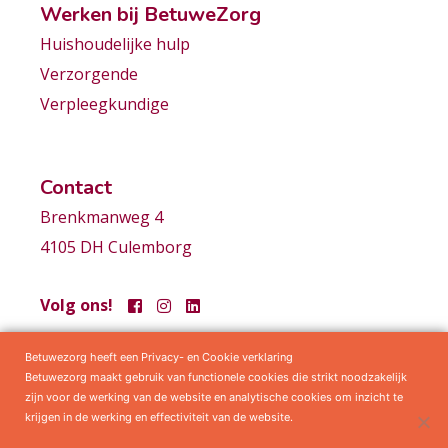
Werken bij BetuweZorg
Huishoudelijke hulp
Verzorgende
Verpleegkundige
Contact
Brenkmanweg 4
4105 DH Culemborg
Volg ons!
Betuwezorg heeft een Privacy- en Cookie verklaring
Samenwerkingen
Privacy statement
Algemene voorwaarden
Betuwezorg maakt gebruik van functionele cookies die strikt noodzakelijk
zijn voor de werking van de website en analytische cookies om inzicht te
krijgen in de werking en effectiviteit van de website.