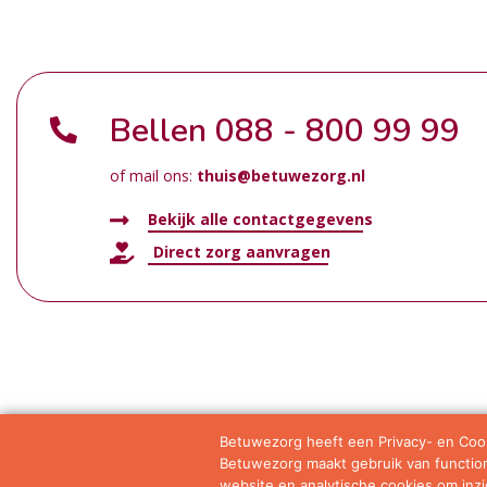
Bellen
088 - 800 99 99
of mail ons:
thuis@betuwezorg.nl
Bekijk alle contactgegevens
Direct zorg aanvragen
Betuwezorg heeft een Privacy- en Cook
Betuwezorg maakt gebruik van functione
Samenwerkingen
Privacy statement
Algemene vo
website en analytische cookies om inzic