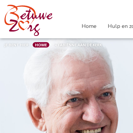
Home
Hulp en zo
JE BENT HIER:
HOME
»
FABIËNNE AAN DE KERK