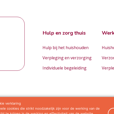
Hulp en zorg thuis
Werk
Hulp bij het huishouden
Huisho
Verpleging en verzorging
Verzo
Individuele begeleiding
Verpl
ie verklaring
le cookies die strikt noodzakelijk zijn voor de werking van de
orwaarden
ht te krijgen in de werking en effectiviteit van de website.