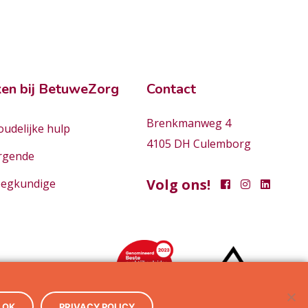
en bij BetuweZorg
Contact
Brenkmanweg 4
udelijke hulp
4105 DH Culemborg
rgende
Volg ons!
eegkundige
OK
PRIVACY POLICY