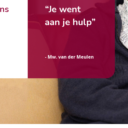
“Je went
ons
aan je hulp”
g
- Mw. van der Meulen