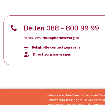
Bellen
088 - 800 99 99
of mail ons:
thuis@betuwezorg.nl
Bekijk alle contactgegevens
Direct zorg aanvragen
Betuwezorg heeft een Privacy- en Cook
Betuwezorg maakt gebruik van functione
Samenwerkingen
Privacy statement
Algemene vo
website en analytische cookies om inzic