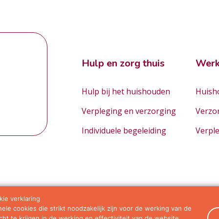
Hulp en zorg thuis
Werk
Hulp bij het huishouden
Huisho
Verpleging en verzorging
Verzo
Individuele begeleiding
Verpl
ie verklaring
le cookies die strikt noodzakelijk zijn voor de werking van de
orwaarden
ht te krijgen in de werking en effectiviteit van de website.