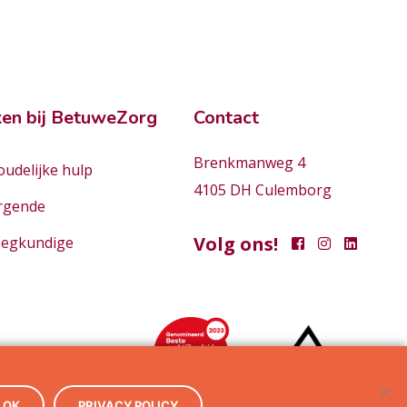
en bij BetuweZorg
Contact
Brenkmanweg 4
udelijke hulp
4105 DH Culemborg
rgende
Volg ons!
eegkundige
OK
PRIVACY POLICY