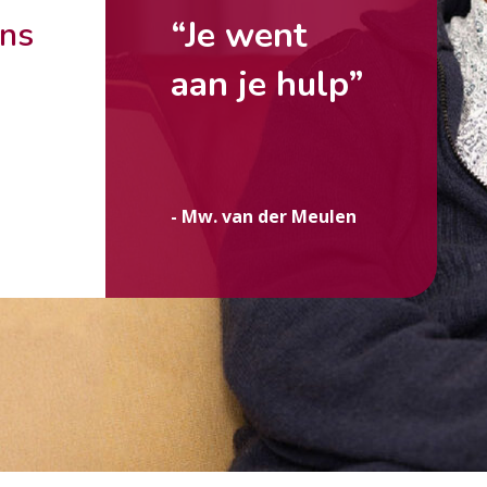
“Je went
ons
aan je hulp”
g
- Mw. van der Meulen