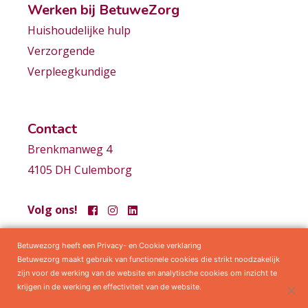
Werken bij BetuweZorg
Huishoudelijke hulp
Verzorgende
Verpleegkundige
Contact
Brenkmanweg 4
4105 DH Culemborg
Volg ons!
Betuwezorg heeft een Privacy- en Cookie verklaring
Samenwerkingen
Privacy statement
Algemene voorwaarden
Betuwezorg maakt gebruik van functionele cookies die strikt noodzakelijk
zijn voor de werking van de website en analytische cookies om inzicht te
krijgen in de werking en effectiviteit van de website.