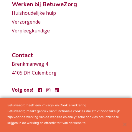
Werken bij BetuweZorg
Huishoudelijke hulp
Verzorgende
Verpleegkundige
Contact
Brenkmanweg 4
4105 DH Culemborg
Volg ons!
Betuwezorg heeft een Privacy- en Cookie verklaring
Samenwerkingen
Privacy statement
Algemene voorwaarden
Betuwezorg maakt gebruik van functionele cookies die strikt noodzakelijk
zijn voor de werking van de website en analytische cookies om inzicht te
krijgen in de werking en effectiviteit van de website.