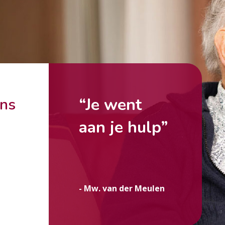
“Je went
ons
aan je hulp”
g
- Mw. van der Meulen