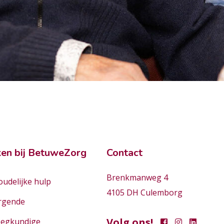
en bij BetuweZorg
Contact
Brenkmanweg 4
udelijke hulp
4105 DH Culemborg
rgende
Volg ons!
eegkundige