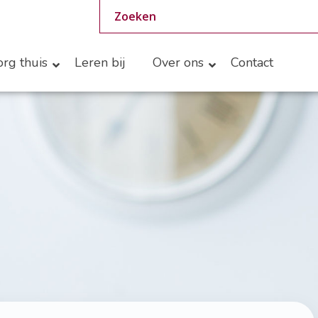
rg thuis
Leren bij
Over ons
Contact