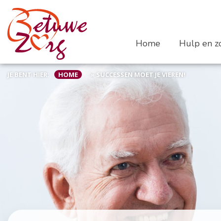
Home
Hulp en zo
JE BENT HIER:
HOME
»
SUCCESSEN MOET JE VIEREN!