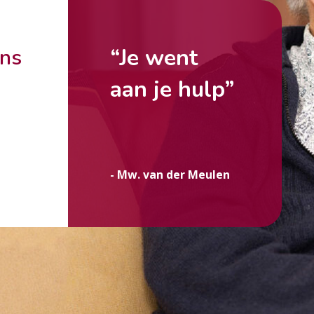
“Je went
ons
aan je hulp”
g
- Mw. van der Meulen