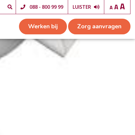
088 - 800 99 99
LUISTER
Werken bij
Zorg aanvragen