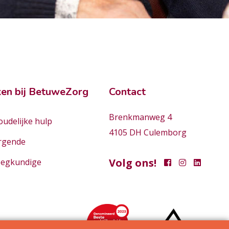
en bij BetuweZorg
Contact
Brenkmanweg 4
udelijke hulp
4105 DH Culemborg
rgende
Volg ons!
eegkundige