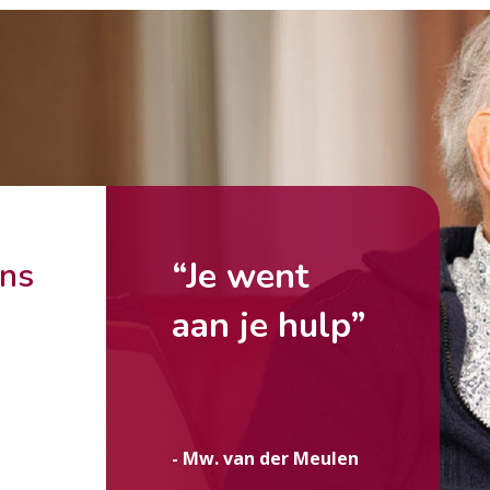
“Je went
ons
aan je hulp”
g
- Mw. van der Meulen