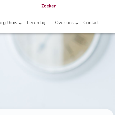
rg thuis
Leren bij
Over ons
Contact