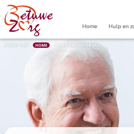
Home
Hulp en zo
JE BENT HIER:
HOME
»
JAARVERSLAG OR 2023