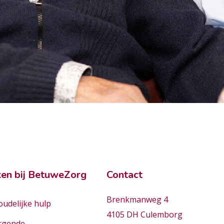
en bij BetuweZorg
Contact
Brenkmanweg 4
udelijke hulp
4105 DH Culemborg
rgende