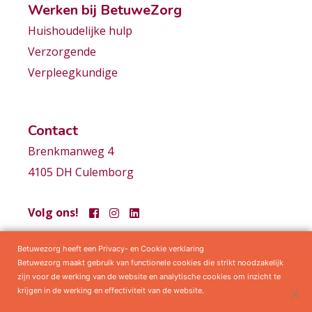
Werken bij BetuweZorg
Huishoudelijke hulp
Verzorgende
Verpleegkundige
Contact
Brenkmanweg 4
4105 DH Culemborg
Volg ons!
Betuwezorg heeft een Privacy- en Cookie verklaring
Samenwerkingen
Privacy statement
Algemene voorwaarden
Betuwezorg maakt gebruik van functionele cookies die strikt noodzakelijk
zijn voor de werking van de website en analytische cookies om inzicht te
krijgen in de werking en effectiviteit van de website.