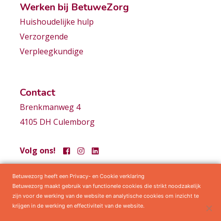
Werken bij BetuweZorg
Huishoudelijke hulp
Verzorgende
Verpleegkundige
Contact
Brenkmanweg 4
4105 DH Culemborg
Volg ons!
Betuwezorg heeft een Privacy- en Cookie verklaring
Samenwerkingen
Privacy statement
Algemene voorwaarden
Betuwezorg maakt gebruik van functionele cookies die strikt noodzakelijk
zijn voor de werking van de website en analytische cookies om inzicht te
krijgen in de werking en effectiviteit van de website.