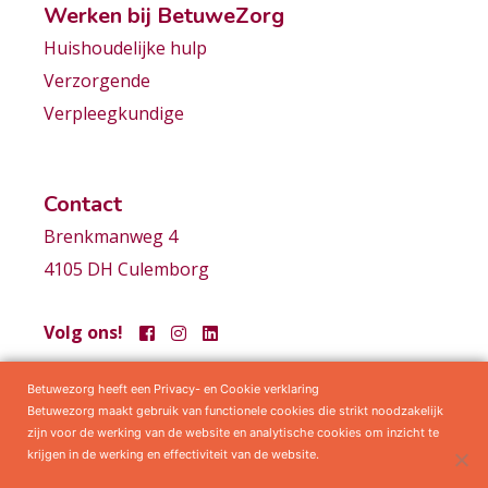
Werken bij BetuweZorg
Huishoudelijke hulp
Verzorgende
Verpleegkundige
Contact
Brenkmanweg 4
4105 DH Culemborg
Volg ons!
Betuwezorg heeft een Privacy- en Cookie verklaring
Samenwerkingen
Privacy statement
Algemene voorwaarden
Betuwezorg maakt gebruik van functionele cookies die strikt noodzakelijk
zijn voor de werking van de website en analytische cookies om inzicht te
krijgen in de werking en effectiviteit van de website.