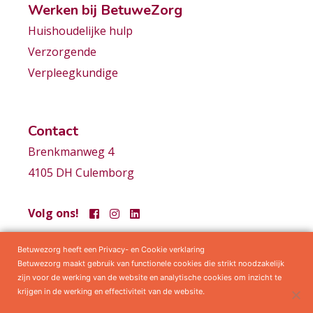
Werken bij BetuweZorg
Huishoudelijke hulp
Verzorgende
Verpleegkundige
Contact
Brenkmanweg 4
4105 DH Culemborg
Volg ons!
Betuwezorg heeft een Privacy- en Cookie verklaring
Samenwerkingen
Privacy statement
Algemene voorwaarden
Betuwezorg maakt gebruik van functionele cookies die strikt noodzakelijk
zijn voor de werking van de website en analytische cookies om inzicht te
krijgen in de werking en effectiviteit van de website.