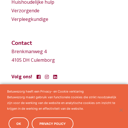
Huishoudelijke hulp
Verzorgende
Verpleegkundige
Contact
Brenkmanweg 4
4105 DH Culemborg
Volg ons!
Betuwezorg heeft een Privacy- en Cookie verklaring
Samenwerkingen
Privacy statement
Algemene voorwaarden
Betuwezorg maakt gebruik van functionele cookies die strikt noodzakelijk
zijn voor de werking van de website en analytische cookies om inzicht te
krijgen in de werking en effectiviteit van de website.
OK
PRIVACY POLICY