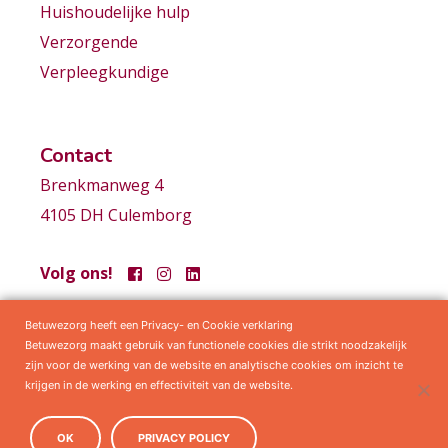
Huishoudelijke hulp
Verzorgende
Verpleegkundige
Contact
Brenkmanweg 4
4105 DH Culemborg
Volg ons!
Betuwezorg heeft een Privacy- en Cookie verklaring
Samenwerkingen
Privacy statement
Algemene voorwaarden
Betuwezorg maakt gebruik van functionele cookies die strikt noodzakelijk
zijn voor de werking van de website en analytische cookies om inzicht te
krijgen in de werking en effectiviteit van de website.
OK
PRIVACY POLICY