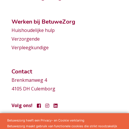
Werken bij BetuweZorg
Huishoudelijke hulp
Verzorgende
Verpleegkundige
Contact
Brenkmanweg 4
4105 DH Culemborg
Volg ons!
Betuwezorg heeft een Privacy- en Cookie verklaring
Samenwerkingen
Privacy statement
Algemene voorwaarden
Betuwezorg maakt gebruik van functionele cookies die strikt noodzakelijk