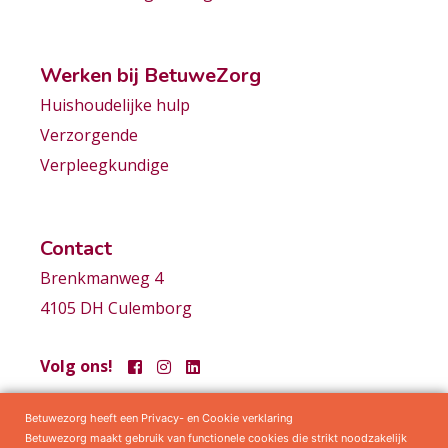
Werken bij BetuweZorg
Huishoudelijke hulp
Verzorgende
Verpleegkundige
Contact
Brenkmanweg 4
4105 DH Culemborg
Volg ons!
Betuwezorg heeft een Privacy- en Cookie verklaring
Samenwerkingen
Privacy statement
Algemene voorwaarden
Betuwezorg maakt gebruik van functionele cookies die strikt noodzakelijk