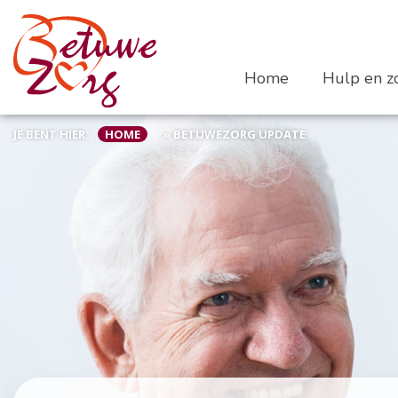
Home
Hulp en zo
JE BENT HIER:
HOME
»
BETUWEZORG UPDATE