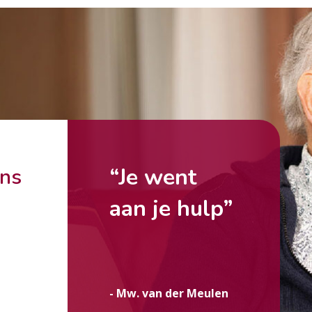
“Je went
ons
aan je hulp”
g
- Mw. van der Meulen