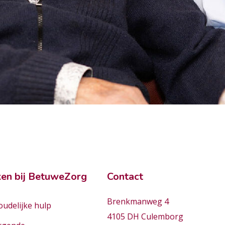
en bij BetuweZorg
Contact
Brenkmanweg 4
udelijke hulp
4105 DH Culemborg