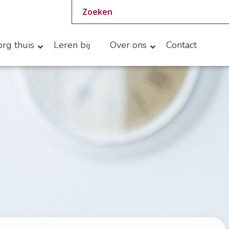
rg thuis
Leren bij
Over ons
Contact