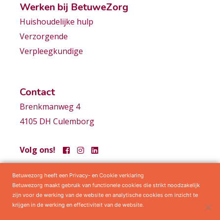
Werken bij BetuweZorg
Huishoudelijke hulp
Verzorgende
Verpleegkundige
Contact
Brenkmanweg 4
4105 DH Culemborg
Volg ons!
Betuwezorg heeft een Privacy- en Cookie verklaring
Samenwerkingen
Privacy statement
Algemene voorwaarden
Betuwezorg maakt gebruik van functionele cookies die strikt noodzakelijk
zijn voor de werking van de website en analytische cookies om inzicht te
krijgen in de werking en effectiviteit van de website.