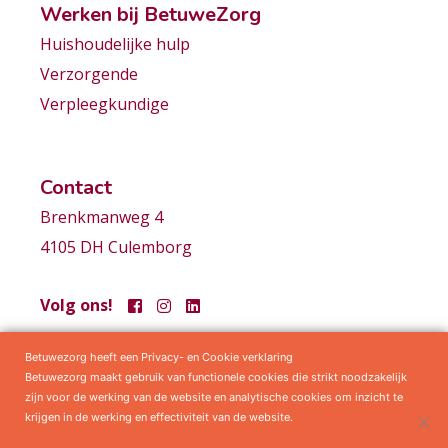
Werken bij BetuweZorg
Huishoudelijke hulp
Verzorgende
Verpleegkundige
Contact
Brenkmanweg 4
4105 DH Culemborg
Volg ons!
Betuwezorg heeft een Privacy- en Cookie verklaring
Samenwerkingen
Privacy statement
Algemene voorwaarden
Betuwezorg maakt gebruik van functionele cookies die strikt noodzakelijk
zijn voor de werking van de website en analytische cookies om inzicht te
krijgen in de werking en effectiviteit van de website.