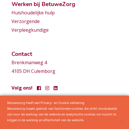
Werken bij BetuweZorg
Huishoudelijke hulp
Verzorgende
Verpleegkundige
Contact
Brenkmanweg 4
4105 DH Culemborg
Volg ons!
Betuwezorg heeft een Privacy- en Cookie verklaring
Samenwerkingen
Privacy statement
Algemene voorwaarden
Betuwezorg maakt gebruik van functionele cookies die strikt noodzakelijk
zijn voor de werking van de website en analytische cookies om inzicht te
krijgen in de werking en effectiviteit van de website.