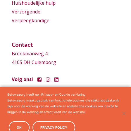
Huishoudelijke hulp
Verzorgende
Verpleegkundige
Contact
Brenkmanweg 4
4105 DH Culemborg
Volg ons!
Betuwezorg heeft een Privacy- en Cookie verklaring
Samenwerkingen
Privacy statement
Algemene voorwaarden
Betuwezorg maakt gebruik van functionele cookies die strikt noodzakelijk
zijn voor de werking van de website en analytische cookies om inzicht te
krijgen in de werking en effectiviteit van de website.
OK
PRIVACY POLICY