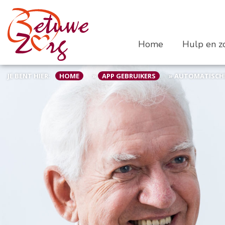
Home
Hulp en zo
JE BENT HIER:
HOME
»
APP GEBRUIKERS
»
AUTOMATISCH