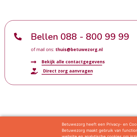
Bellen
088 - 800 99 99
of mail ons:
thuis@betuwezorg.nl
Bekijk alle contactgegevens
Direct zorg aanvragen
Betuwezorg heeft een Privacy- en Cook
Betuwezorg maakt gebruik van functione
Samenwerkingen
Privacy statement
Algemene vo
website en analytische cookies om inzic