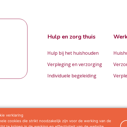
Hulp en zorg thuis
Werk
Hulp bij het huishouden
Huisho
Verpleging en verzorging
Verzo
Individuele begeleiding
Verpl
ie verklaring
le cookies die strikt noodzakelijk zijn voor de werking van de
orwaarden
ht te krijgen in de werking en effectiviteit van de website.