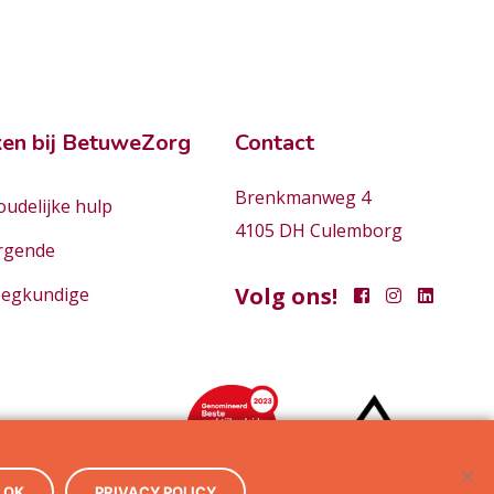
en bij BetuweZorg
Contact
Brenkmanweg 4
udelijke hulp
4105 DH Culemborg
rgende
Volg ons!
eegkundige
OK
PRIVACY POLICY