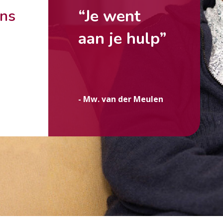
“Je went
ons
aan je hulp”
g
- Mw. van der Meulen