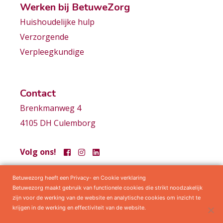
Werken bij BetuweZorg
Huishoudelijke hulp
Verzorgende
Verpleegkundige
Contact
Brenkmanweg 4
4105 DH Culemborg
Volg ons!
Betuwezorg heeft een Privacy- en Cookie verklaring
Samenwerkingen
Privacy statement
Algemene voorwaarden
Betuwezorg maakt gebruik van functionele cookies die strikt noodzakelijk
zijn voor de werking van de website en analytische cookies om inzicht te
krijgen in de werking en effectiviteit van de website.