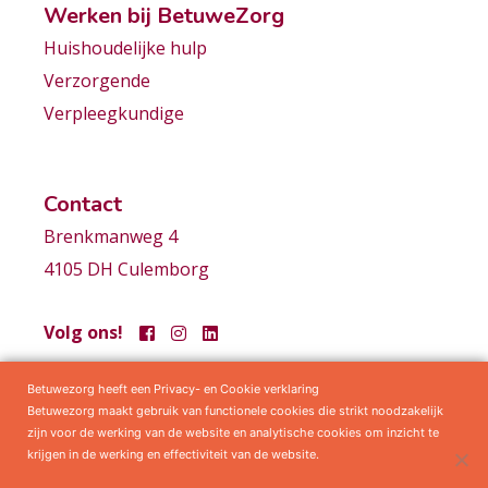
Werken bij BetuweZorg
Huishoudelijke hulp
Verzorgende
Verpleegkundige
Contact
Brenkmanweg 4
4105 DH Culemborg
Volg ons!
Betuwezorg heeft een Privacy- en Cookie verklaring
Samenwerkingen
Privacy statement
Algemene voorwaarden
Betuwezorg maakt gebruik van functionele cookies die strikt noodzakelijk
zijn voor de werking van de website en analytische cookies om inzicht te
krijgen in de werking en effectiviteit van de website.