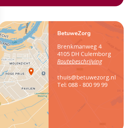
BetuweZorg
Brenkmanweg 4
4105 DH Culemborg
Routebeschrijving
thuis@betuwezorg.nl
Tel: 088 - 800 99 99