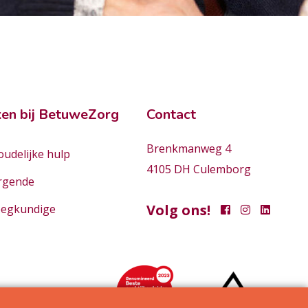
en bij BetuweZorg
Contact
Brenkmanweg 4
udelijke hulp
4105 DH Culemborg
rgende
Volg ons!
eegkundige