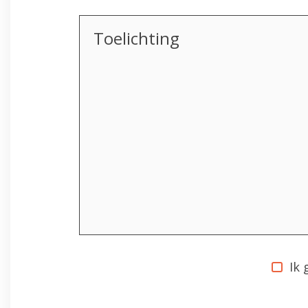
Toelichting
Privacy
Ik
statement
*