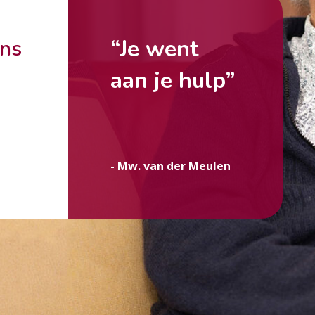
“Je went
ons
aan je hulp”
g
- Mw. van der Meulen