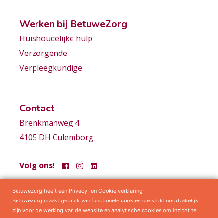
Werken bij BetuweZorg
Huishoudelijke hulp
Verzorgende
Verpleegkundige
Contact
Brenkmanweg 4
4105 DH Culemborg
Volg ons!
Betuwezorg heeft een Privacy- en Cookie verklaring
Samenwerkingen
Privacy statement
Algemene voorwaarden
Betuwezorg maakt gebruik van functionele cookies die strikt noodzakelijk
zijn voor de werking van de website en analytische cookies om inzicht te