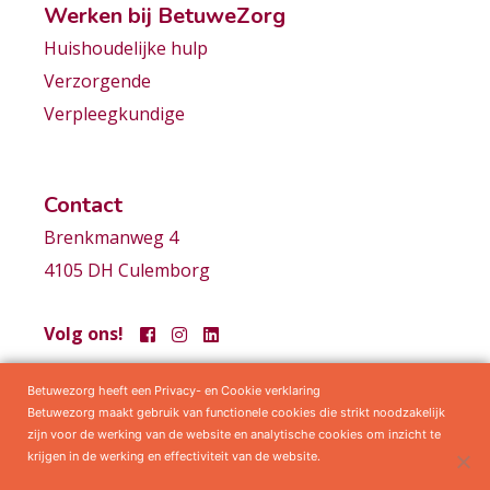
Werken bij BetuweZorg
Huishoudelijke hulp
Verzorgende
Verpleegkundige
Contact
Brenkmanweg 4
4105 DH Culemborg
Volg ons!
Betuwezorg heeft een Privacy- en Cookie verklaring
Samenwerkingen
Privacy statement
Algemene voorwaarden
Betuwezorg maakt gebruik van functionele cookies die strikt noodzakelijk
zijn voor de werking van de website en analytische cookies om inzicht te
krijgen in de werking en effectiviteit van de website.