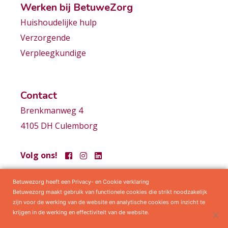
Werken bij BetuweZorg
Huishoudelijke hulp
Verzorgende
Verpleegkundige
Contact
Brenkmanweg 4
4105 DH Culemborg
Volg ons!
Betuwezorg heeft een Privacy- en Cookie verklaring
Samenwerkingen
Privacy statement
Algemene voorwaarden
Betuwezorg maakt gebruik van functionele cookies die strikt noodzakelijk
zijn voor de werking van de website en analytische cookies om inzicht te
krijgen in de werking en effectiviteit van de website.