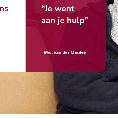
“Je went
ons
aan je hulp”
g
- Mw. van der Meulen