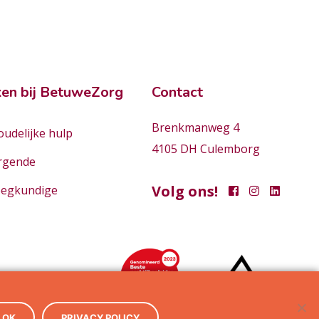
en bij BetuweZorg
Contact
Brenkmanweg 4
udelijke hulp
4105 DH Culemborg
rgende
Volg ons!
eegkundige
OK
PRIVACY POLICY