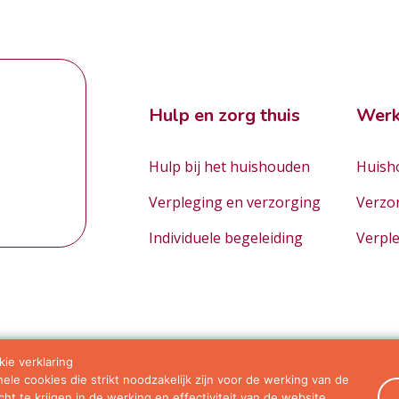
Hulp en zorg thuis
Werk
Hulp bij het huishouden
Huisho
Verpleging en verzorging
Verzo
Individuele begeleiding
Verpl
ie verklaring
le cookies die strikt noodzakelijk zijn voor de werking van de
orwaarden
ht te krijgen in de werking en effectiviteit van de website.