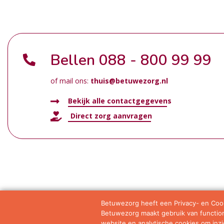
Bellen
088 - 800 99 99
of mail ons:
thuis@betuwezorg.nl
Bekijk alle contactgegevens
Direct zorg aanvragen
Betuwezorg heeft een Privacy- en Cook
Betuwezorg maakt gebruik van functione
Samenwerkingen
Privacy statement
Algemene vo
website en analytische cookies om inzic