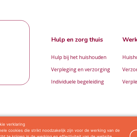
Hulp en zorg thuis
Werk
Hulp bij het huishouden
Huisho
Verpleging en verzorging
Verzo
Individuele begeleiding
Verpl
ie verklaring
le cookies die strikt noodzakelijk zijn voor de werking van de
orwaarden
ht te krijgen in de werking en effectiviteit van de website.