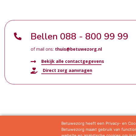
Bellen
088 - 800 99 99
of mail ons:
thuis@betuwezorg.nl
Bekijk alle contactgegevens
Direct zorg aanvragen
Betuwezorg heeft een Privacy- en Cook
Betuwezorg maakt gebruik van functione
Samenwerkingen
Privacy statement
Algemene vo
website en analytische cookies om inzic