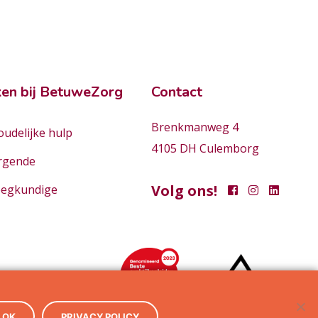
en bij BetuweZorg
Contact
Brenkmanweg 4
udelijke hulp
4105 DH Culemborg
rgende
Volg ons!
eegkundige
OK
PRIVACY POLICY