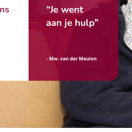
“Je went
ons
aan je hulp”
g
- Mw. van der Meulen