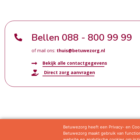
Bellen
088 - 800 99 99
of mail ons:
thuis@betuwezorg.nl
Bekijk alle contactgegevens
Direct zorg aanvragen
Betuwezorg heeft een Privacy- en Cook
Betuwezorg maakt gebruik van functione
Samenwerkingen
Privacy statement
Algemene vo
website en analytische cookies om inzic