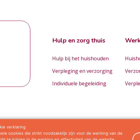
Hulp en zorg thuis
Werk
Hulp bij het huishouden
Huisho
Verpleging en verzorging
Verzo
Individuele begeleiding
Verpl
ie verklaring
le cookies die strikt noodzakelijk zijn voor de werking van de
orwaarden
ht te krijgen in de werking en effectiviteit van de website.