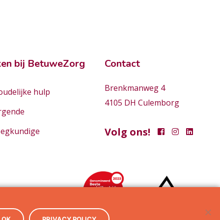
en bij BetuweZorg
Contact
Brenkmanweg 4
udelijke hulp
4105 DH Culemborg
rgende
Volg ons!
eegkundige
OK
PRIVACY POLICY