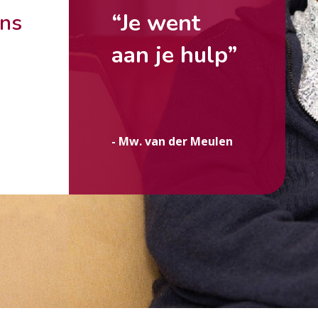
“Je went
ons
aan je hulp”
g
- Mw. van der Meulen