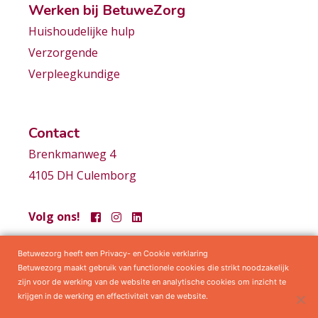
Werken bij BetuweZorg
Huishoudelijke hulp
Verzorgende
Verpleegkundige
Contact
Brenkmanweg 4
4105 DH Culemborg
Volg ons!
Betuwezorg heeft een Privacy- en Cookie verklaring
Samenwerkingen
Privacy statement
Algemene voorwaarden
Betuwezorg maakt gebruik van functionele cookies die strikt noodzakelijk
zijn voor de werking van de website en analytische cookies om inzicht te
krijgen in de werking en effectiviteit van de website.