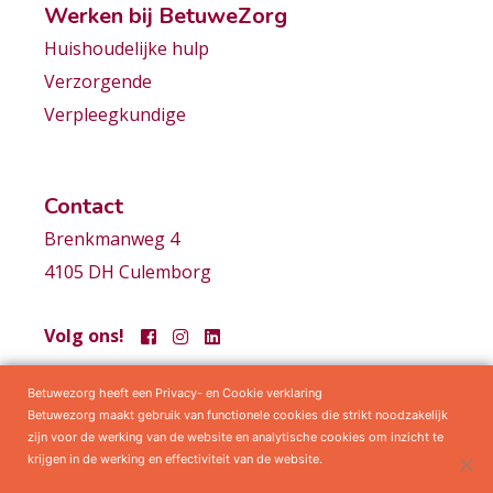
Werken bij BetuweZorg
Huishoudelijke hulp
Verzorgende
Verpleegkundige
Contact
Brenkmanweg 4
4105 DH Culemborg
Volg ons!
Betuwezorg heeft een Privacy- en Cookie verklaring
Samenwerkingen
Privacy statement
Algemene voorwaarden
Betuwezorg maakt gebruik van functionele cookies die strikt noodzakelijk
zijn voor de werking van de website en analytische cookies om inzicht te
krijgen in de werking en effectiviteit van de website.