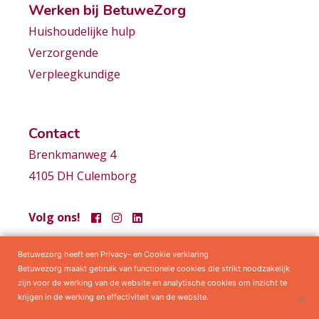
Werken bij BetuweZorg
Huishoudelijke hulp
Verzorgende
Verpleegkundige
Contact
Brenkmanweg 4
4105 DH Culemborg
Volg ons!
Betuwezorg heeft een Privacy- en Cookie verklaring
Samenwerkingen
Privacy statement
Algemene voorwaarden
Betuwezorg maakt gebruik van functionele cookies die strikt noodzakelijk
zijn voor de werking van de website en analytische cookies om inzicht te
krijgen in de werking en effectiviteit van de website.