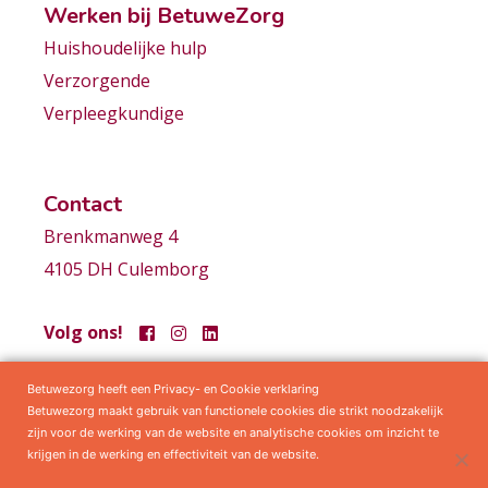
Werken bij BetuweZorg
Huishoudelijke hulp
Verzorgende
Verpleegkundige
Contact
Brenkmanweg 4
4105 DH Culemborg
Volg ons!
Betuwezorg heeft een Privacy- en Cookie verklaring
Samenwerkingen
Privacy statement
Algemene voorwaarden
Betuwezorg maakt gebruik van functionele cookies die strikt noodzakelijk
zijn voor de werking van de website en analytische cookies om inzicht te
krijgen in de werking en effectiviteit van de website.